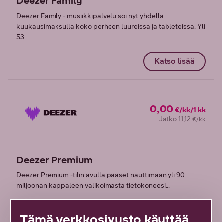
Deezer Family
Deezer Family - musiikkipalvelu soi nyt yhdellä
kuukausimaksulla koko perheen luureissa ja tableteissa. Yli
53...
Katso lisää
0,00
€/kk/1 kk
Jatko 11,12
€/kk
Deezer Premium
Deezer Premium -tilin avulla pääset nauttimaan yli 90
miljoonan kappaleen valikoimasta tietokoneesi...
Tämä verkkosivusto käyttää
Katso lisää