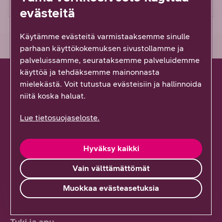
evästeitä
Käytämme evästeitä varmistaaksemme sinulle
parhaan käyttökokemuksen sivustollamme ja
palveluissamme, seurataksemme palveluidemme
käyttöä ja tehdäksemme mainonnasta
mielekästä. Voit tutustua evästeisiin ja hallinnoida
niitä koska haluat.
Hallinnoi palveluitasi
Lue tietosuojaseloste.
Kirjaudu sisään
Oma DNA
Hyväksy kaikki
Prepaid-asiakkaat
Vain välttämättömät
Muokkaa evästeasetuksia